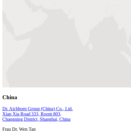
China
Dr. Aichhorn Group (China) Co., Ltd.
Xian Xia Road 333, Room 803,
Changning District, Shanghai, China
Frau Dr. Wen Tan