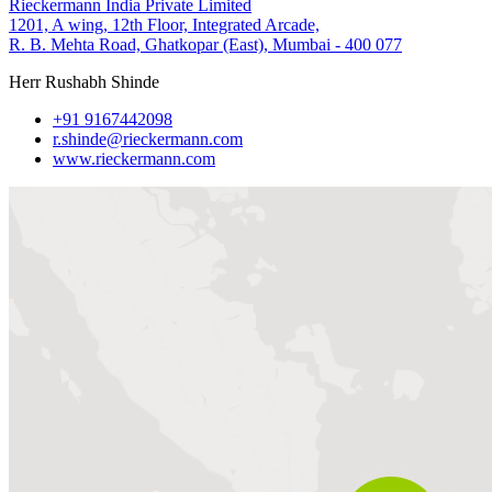
Rieckermann India Private Limited
1201, A wing, 12th Floor, Integrated Arcade,
R. B. Mehta Road, Ghatkopar (East), Mumbai - 400 077
Herr Rushabh Shinde
+91 9167442098
r.shinde@rieckermann.com
www.rieckermann.com