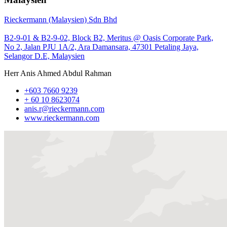
Rieckermann (Malaysien) Sdn Bhd
B2-9-01 & B2-9-02, Block B2, Meritus @ Oasis Corporate Park,
No 2, Jalan PJU 1A/2, Ara Damansara, 47301 Petaling Jaya,
Selangor D.E, Malaysien
Herr Anis Ahmed Abdul Rahman
+603 7660 9239
+ 60 10 8623074
anis.r@rieckermann.com
www.rieckermann.com